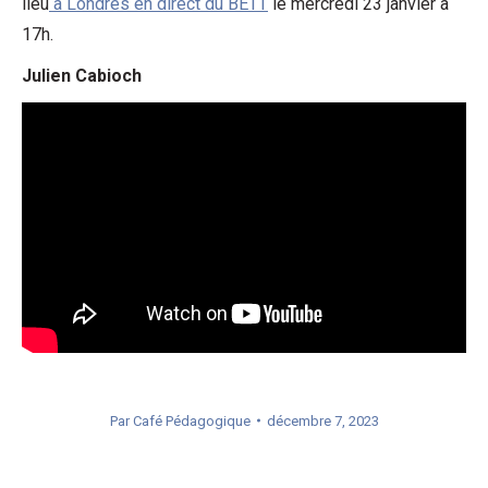
lieu
à Londres en direct du BETT
le mercredi 23 janvier à
17h.
Julien Cabioch
Par
Café Pédagogique
décembre 7, 2023